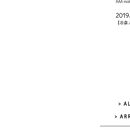
AAA ma
2019
【谷森
> A
> AR