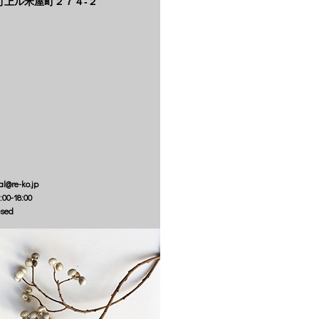
町上ル米屋町２７４‐２
al@re-ko.jp
:00-18:00
osed