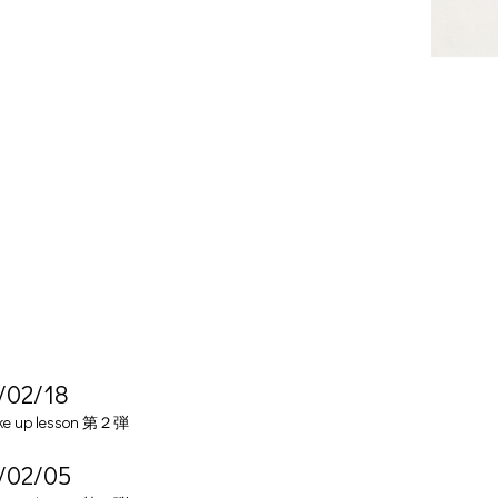
/02/18
ke up lesson 第２弾
/02/05