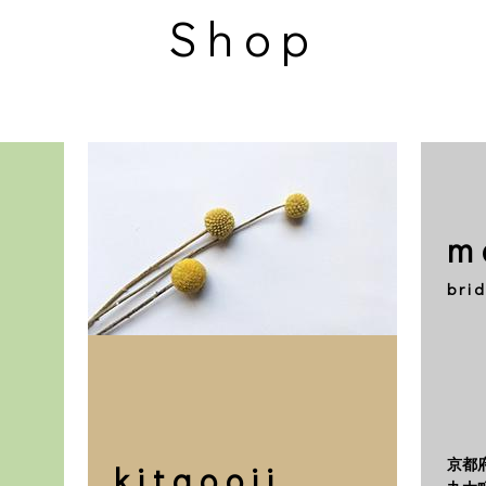
Shop
m
brid
京都
kitaooji