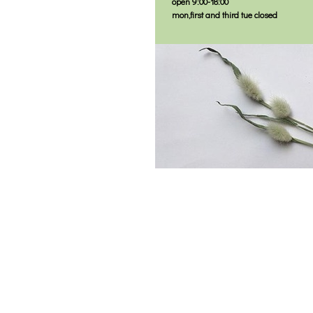
open 9:00-18:00
mon,first and third tue closed