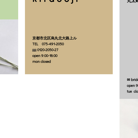
丸太
京都市北区烏丸北大路上ル
TEL 075‐491‐2050
0120‐2050‐27
open 9:00-18:00
mon closed
✉ brid
open 9
tue cl