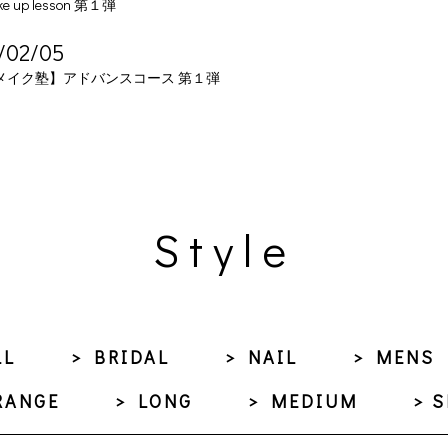
ke up lesson 第１弾
/02/05
メイク塾】アドバンスコース 第１弾
Style
LL
> BRIDAL
> NAIL
> MENS
RANGE
> LONG
> MEDIUM
> 