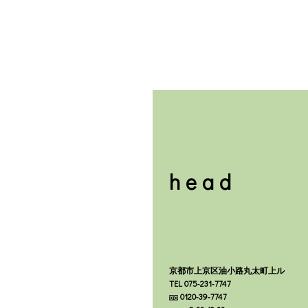
head
京都市上京区油小路丸太町上ル
TEL 075‐231‐7747
0120‐39‐7747