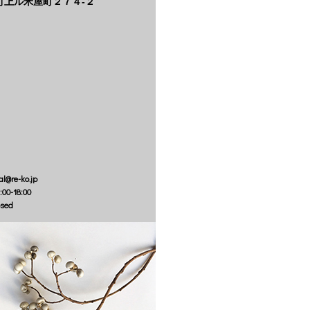
町上ル米屋町２７４‐２
al@re-ko.jp
:00-18:00
osed