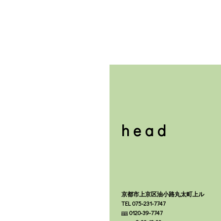
head
京都市上京区油小路丸太町上ル
TEL 075‐231‐7747
0120‐39‐7747