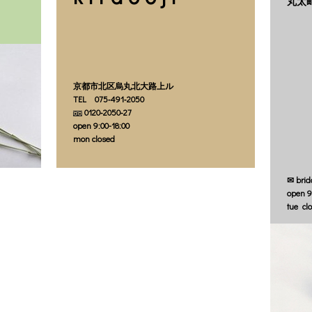
丸太
京都市北区烏丸北大路上ル
TEL 075‐491‐2050
0120‐2050‐27
open 9:00-18:00
mon closed
✉ brid
open 9
tue cl