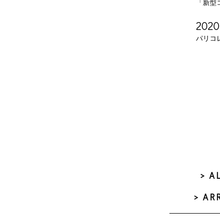
「新型
2020
パリコ
> A
> AR