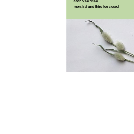
open 9:00-18:00
mon,first and third tue closed