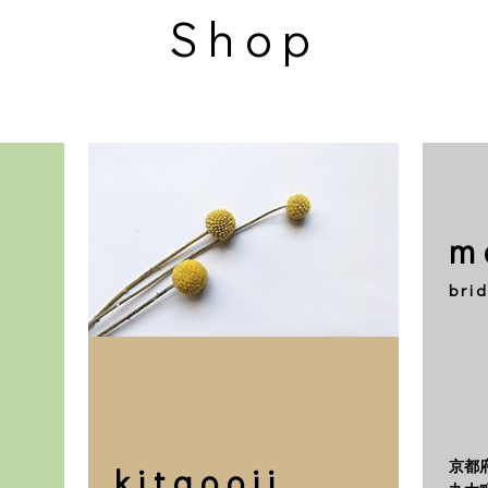
Shop
m
brid
京都
kitaooji