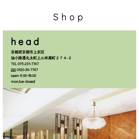
本店
北大路店
モカラ
STAFF
Shop
STYLE
ORIGINALITY
head
BLOG
NEWS
京都府京都市上京区
油小路通丸太町上ル米屋町２７４‐２
PRODUCT
TEL 075‐231‐7747
0120‐39‐7747
NAIL & EYELASH
open 9:00-18:00
BRIDAL & ESTHETICS
mon,tue closed
COUPON
RECRUIT
COMPANY
EVENT
YUKATA