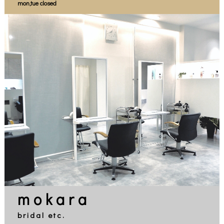
mon,tue closed
mokara
bridal etc.