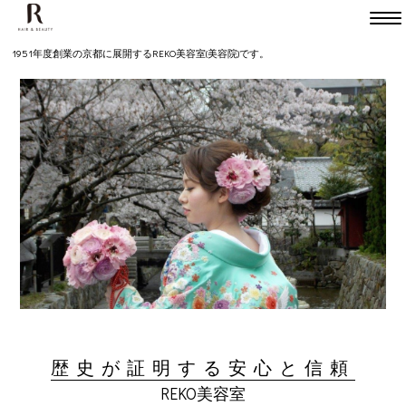
Head
TEL075-231-7747
1951年度創業の京都に展開するREKO美容室(美容院)です。
Kitaooji
TEL075-491-2050
mokara bridal etc.
TEL075-366-5880
HOME
SALON
Head office
Kitaoojie
mokara bridal etc.
本店
北大路店
モカラ
MENU
歴史が証明する安心と信頼
Head office
Kitaoojie
mokara bridal etc.
REKO美容室