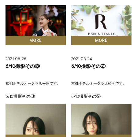
本店
北大路店
モカラ
2025年もあと３か月となりま
STAFF
さて、
した^^;
レーコ美容室京都ホテルオーク
STYLE
ラ店ですが、6/30を持ちまし
mokara店では、2026年度の成
ORIGINALITY
て、27年以上の歴史に幕をおろ
人式のご予約を承っておりま
しました。
MORE
MORE
BLOG
す。
NEWS
ちょうどレーコ美容室が70周年
一生に一度の大切な日。
2021-06-26
2021-06-24
を向かえるこの時期の決断で
PRODUCT
ヘアセット経験豊富なmokara
す。
6/10撮影その③
6/10撮影その②
NAIL & EYELASH
にぜひお任せください(^^)
7/1からは、松岡、藤井、今堀
BRIDAL & ESTHETICS
京都ホテルオークラ店松岡です。
京都ホテルオークラ店松岡です。
ご予約枠ものこりわずかでござ
の三名のスタイリストは本店勤
COUPON
います。
務となります。
6/10撮影その③
6/10撮影その②
お早目のご予約をおすすめいた
RECRUIT
します(._.)
また、ブライダルサロンを7/7
COMPANY
カット&スタイリング&カメラ
衣装チェンジ。
に新規オープンいたします。
→松岡
成人式の前撮り・後撮りも可能
EVENT
カット&スタイリング&カメラ
です♪
そちらは、功野、岡﨑、松木、
YUKATA
→松岡
祇園でのロケーション撮影プラ
湯浅の四名です。