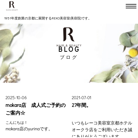
Head
TEL075-231-7747
1951年度創業の京都に展開するREKO美容室(美容院)です。
Kitaooji
TEL075-491-2050
BLOG
mokara bridal etc.
ブログ
TEL075-366-5880
HOME
SALON
2025-10-06
2021-07-01
mokara店 成人式ご予約の
27年間。
Head office
Kitaoojie
mokara bridal etc.
ご案内☆
本店
北大路店
モカラ
こんにちは！
いつもレーコ美容室京都ホテル
MENU
mokara店のyurinaです。
オークラ店をご利用いただき誠
Head office
Kitaoojie
mokara bridal etc.
にありがとうございます。