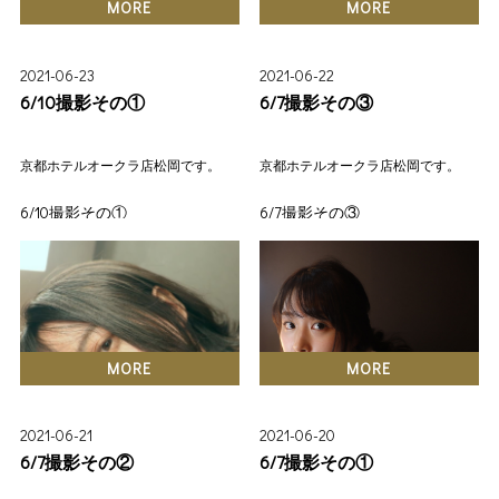
ンございます！（平日限定）
CONTACT
MORE
MORE
明るい未来に向けて、新しい船
ヘアセット・メイク・着付・デ
出です。
2021-06-23
2021-06-22
ータ40カット
6/10撮影その①
6/7撮影その③
￥77.000
これからもよろしくお願い申し
上げます。
※土日祝・早朝は別途料金
京都ホテルオークラ店松岡です。
京都ホテルオークラ店松岡です。
レーコ美容室
お気軽にお問い合わせください
松岡巨樹
6/10撮影その①
6/7撮影その③
ませ♡
三回目のモデルさん。
衣装チェンジ二回目。
スーパーロングを今回ボブに切
りました。
いい感じです。
MORE
MORE
カット&スタイリング&カメラ
→松岡
2021-06-21
2021-06-20
6/7撮影その②
6/7撮影その①