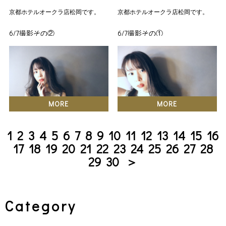
京都ホテルオークラ店松岡です。
京都ホテルオークラ店松岡です。
6/7撮影その②
6/7撮影その①
衣装チェンジ。
二回目のモデルさん。
ちょっと慣れてきてくれてま
カット&カラー&スタイリング&
す。
カメラ→松岡
焼き肉大好きだそうです。
MORE
MORE
カット&カラー&スタイリング&
カメラ→松岡
1
2
3
4
5
6
7
8
9
10
11
12
13
14
15
16
17
18
19
20
21
22
23
24
25
26
27
28
29
30
＞
Category