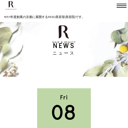
Head
TEL075-231-7747
1951年度創業の京都に展開するREKO美容室(美容院)です。
Kitaooji
TEL075-491-2050
NEWS
mokara bridal etc.
ニュース
TEL075-366-5880
HOME
SALON
Fri
Head office
Kitaoojie
mokara bridal etc.
08
本店
北大路店
モカラ
MENU
Head office
Kitaoojie
mokara bridal etc.