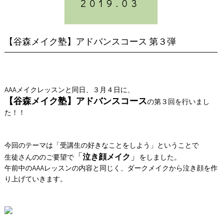
2019.03
本店
北大路店
モカラ
STAFF
STYLE
【谷森メイク塾】アドバンスコース 第３弾
ORIGINALITY
BLOG
NEWS
AAAメイクレッスンと同日、３月４日に、
PRODUCT
【谷森メイク塾】アドバンスコース
の第３回を行いまし
た！！
NAIL & EYELASH
BRIDAL & ESTHETICS
今回のテーマは「受講生の好きなことをしよう」ということで
COUPON
「
」
泣き顔メイク
生徒さんののご要望で
をしました。
RECRUIT
午前中のAAAレッスンの内容と同じく、ダークメイクから泣き顔を作
COMPANY
り上げていきます。
EVENT
YUKATA