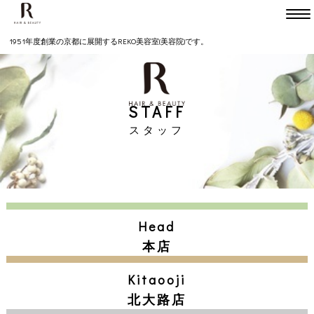
Head
TEL075-231-7747
1951年度創業の京都に展開するREKO美容室(美容院)です。
Kitaooji
TEL075-491-2050
STAFF
mokara bridal etc.
スタッフ
TEL075-366-5880
HOME
SALON
Head
Head office
Kitaoojie
mokara bridal etc.
本店
本店
北大路店
モカラ
Kitaooji
MENU
北大路店
Head office
Kitaoojie
mokara bridal etc.