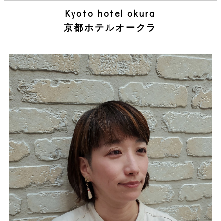
本店
北大路店
モカラ
Kyoto hotel okura
STAFF
京都ホテルオークラ
STYLE
ORIGINALITY
BLOG
NEWS
PRODUCT
NAIL & EYELASH
BRIDAL & ESTHETICS
COUPON
RECRUIT
COMPANY
EVENT
YUKATA