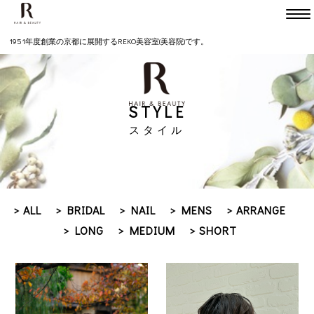
Head
TEL075-231-7747
1951年度創業の京都に展開するREKO美容室(美容院)です。
Kitaooji
TEL075-491-2050
STYLE
mokara bridal etc.
スタイル
TEL075-366-5880
HOME
> ALL
> BRIDAL
> NAIL
> MENS
> ARRANGE
SALON
> LONG
> MEDIUM
> SHORT
Head office
Kitaoojie
mokara bridal etc.
本店
北大路店
モカラ
MENU
Head office
Kitaoojie
mokara bridal etc.