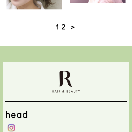
1
2
＞
head