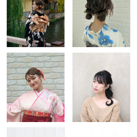
本店
北大路店
モカラ
STAFF
STYLE
ORIGINALITY
BLOG
NEWS
PRODUCT
NAIL & EYELASH
BRIDAL & ESTHETICS
COUPON
RECRUIT
COMPANY
EVENT
YUKATA